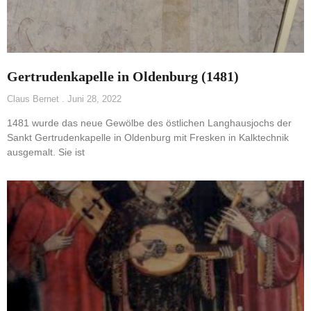
Gertrudenkapelle in Oldenburg (1481)
Claus Bernet
Juni 28, 2022
1481 wurde das neue Gewölbe des östlichen Langhausjochs der
Sankt Gertrudenkapelle in Oldenburg mit Fresken in Kalktechnik
ausgemalt. Sie ist