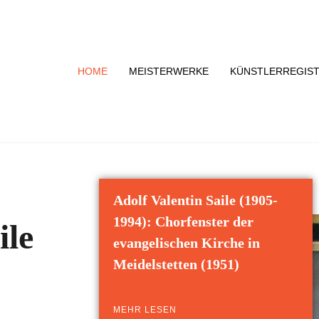
HOME
MEISTERWERKE
KÜNSTLERREGIS
Adolf Valentin Saile (1905-
1994): Chorfenster der
ile
evangelischen Kirche in
Meidelstetten (1951)
MEHR LESEN