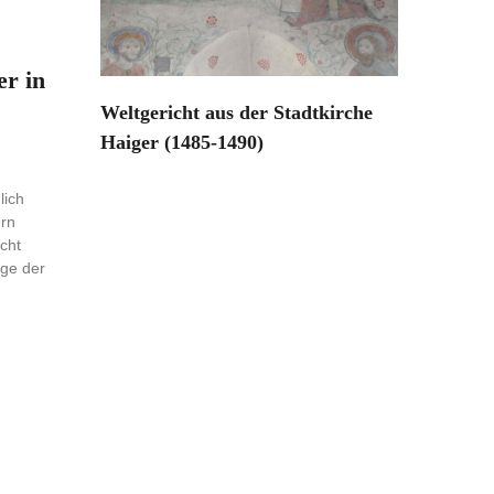
er in
Weltgericht aus der Stadtkirche
Haiger (1485-1490)
lich
ern
cht
uge der