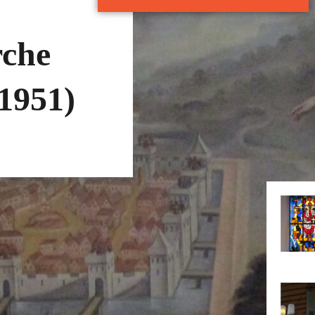
rche
(1951)