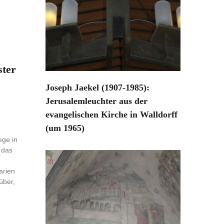
ster
Joseph Jaekel (1907-1985):
Jerusalemleuchter aus der
evangelischen Kirche in Walldorff
(um 1965)
ege in
 das
arien
über,