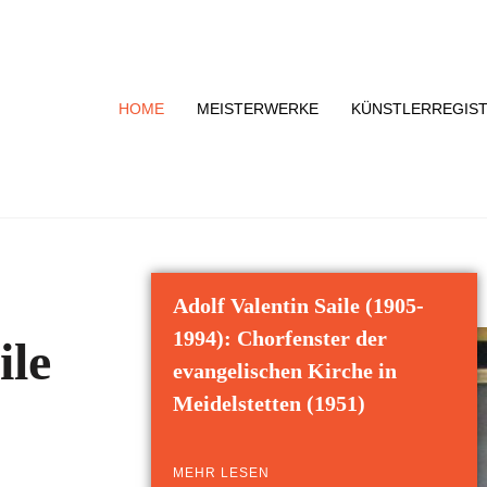
HOME
MEISTERWERKE
KÜNSTLERREGIS
Adolf Valentin Saile (1905-
1994): Chorfenster der
ile
evangelischen Kirche in
Meidelstetten (1951)
MEHR LESEN