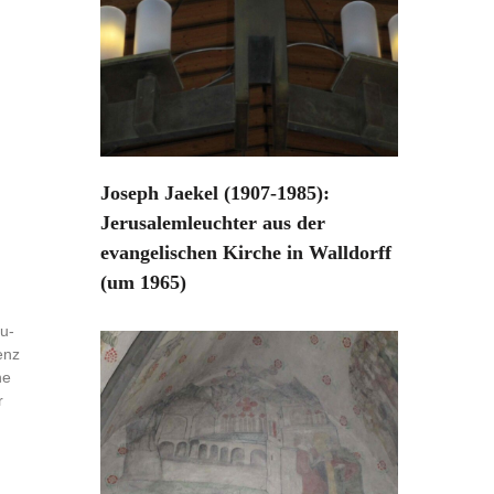
Joseph Jaekel (1907-1985):
Jerusalemleuchter aus der
evangelischen Kirche in Walldorff
(um 1965)
u-
enz
he
r