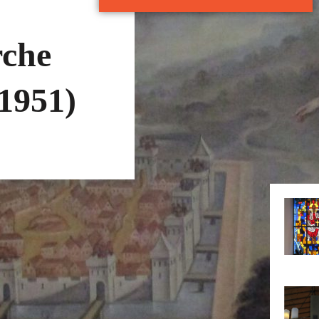
rche
(1951)