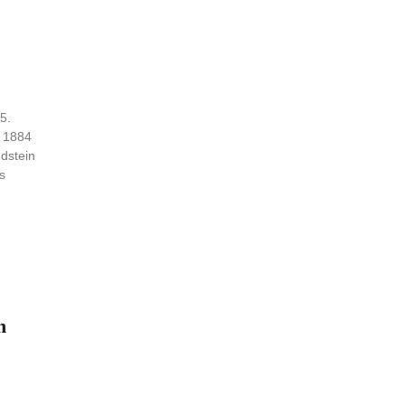
5.
e 1884
dstein
s
n