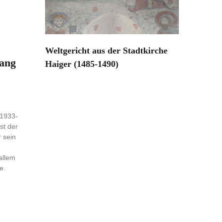
Weltgericht aus der Stadtkirche
hang
Haiger (1485-1490)
(1933-
st der
 sein
allem
e.