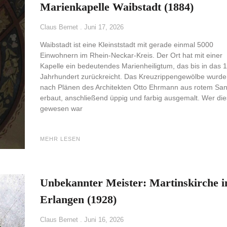
Marienkapelle Waibstadt (1884)
Claus Bernet
Juni 17, 2026
Waibstadt ist eine Kleinststadt mit gerade einmal 5000
Einwohnern im Rhein-Neckar-Kreis. Der Ort hat mit einer
Kapelle ein bedeutendes Marienheiligtum, das bis in das 1
Jahrhundert zurückreicht. Das Kreuzrippengewölbe wurd
nach Plänen des Architekten Otto Ehrmann aus rotem San
erbaut, anschließend üppig und farbig ausgemalt. Wer die
gewesen war
MEHR LESEN
Unbekannter Meister: Martinskirche i
Erlangen (1928)
Claus Bernet
Juni 16, 2026