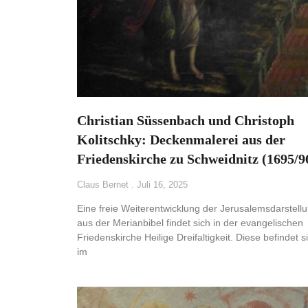
Christian Süssenbach und Christoph
Kolitschky: Deckenmalerei aus der
Friedenskirche zu Schweidnitz (1695/9
Claus Bernet
Juli 16, 2025
Eine freie Weiterentwicklung der Jerusalemsdarstell
aus der Merianbibel findet sich in der evangelischen
Friedenskirche Heilige Dreifaltigkeit. Diese befindet s
im