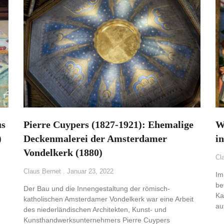
us
Pierre Cuypers (1827-1921): Ehemalige
W
)
Deckenmalerei der Amsterdamer
i
Vondelkerk (1880)
Cl
Claus Bernet
Januar 23, 2022
Im
be
Der Bau und die Innengestaltung der römisch-
Ka
katholischen Amsterdamer Vondelkerk war eine Arbeit
au
des niederländischen Architekten, Kunst- und
Kunsthandwerksunternehmers Pierre Cuypers