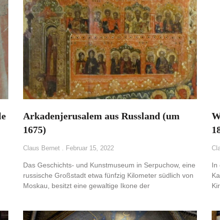
le
Arkadenjerusalem aus Russland (um
W
1675)
1
Claus Bernet
Februar 15, 2022
Cl
Das Geschichts- und Kunstmuseum in Serpuchow, eine
In
russische Großstadt etwa fünfzig Kilometer südlich von
Ka
Moskau, besitzt eine gewaltige Ikone der
Ki