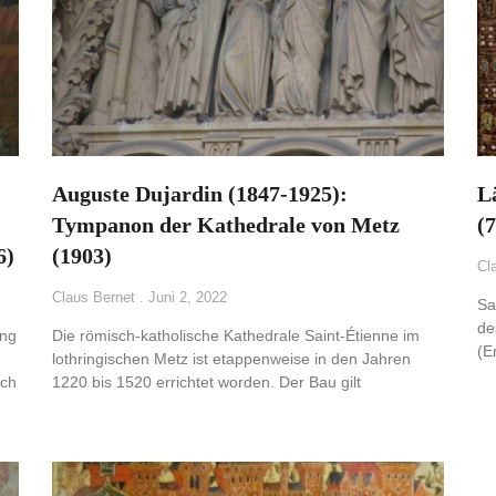
Auguste Dujardin (1847-1925):
L
Tympanon der Kathedrale von Metz
(7
6)
(1903)
Cl
Claus Bernet
Juni 2, 2022
Sa
de
ung
Die römisch-katholische Kathedrale Saint-Étienne im
(E
lothringischen Metz ist etappenweise in den Jahren
ich
1220 bis 1520 errichtet worden. Der Bau gilt