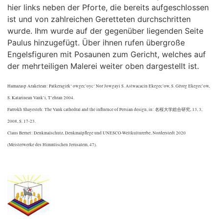
hier links neben der Pforte, die bereits aufgeschlossen
ist und von zahlreichen Geretteten durchschritten
wurde. Ihm wurde auf der gegenüber liegenden Seite
Paulus hinzugefügt. Über ihnen rufen übergroße
Engelsfiguren mit Posaunen zum Gericht, welches auf
der mehrteiligen Malerei weiter oben dargestellt ist.
Hamazasp Arakelean: Patkeragirk‘ owgec’oyc‘ Nor Jowgayi S. Astwacacin Ekegec’ow, S. Gêorg Ekegec’ow,
S. Katarinean Vank’i, T’ehran 2004.
Farrokh Shayesteh: The Vank cathedral and the influence of Persian design, in: 名桜大学総合研究, 13, 3,
2008, S. 17-23.
Claus Bernet: Denkmalschutz, Denkmalpflege und UNESCO-Weltkulturerbe, Norderstedt 2020
(Meisterwerke des Himmlischen Jerusalem, 47).