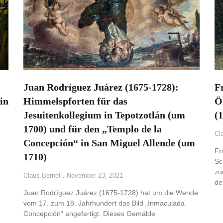
Juan Rodríguez Juárez (1675-1728):
F
in
Himmelspforten für das
Ö
Jesuitenkollegium in Tepotzotlán (um
(
1700) und für den „Templo de la
Cl
Concepción“ in San Miguel Allende (um
Fr
1710)
Sc
zu
Claus Bernet
November 23, 2021
d
Juan Rodríguez Juárez (1675-1728) hat um die Wende
vom 17. zum 18. Jahrhundert das Bild „Inmaculada
Concepción“ angefertigt. Dieses Gemälde