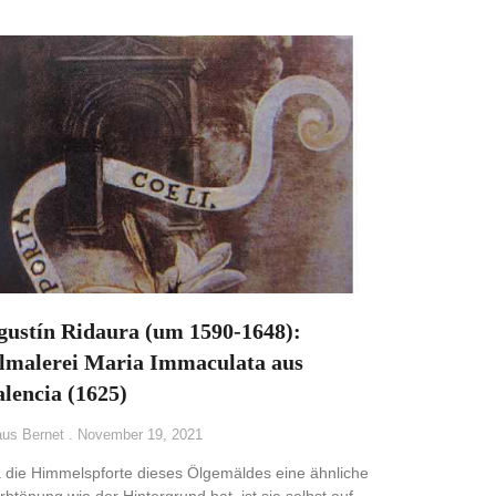
gustín Ridaura (um 1590-1648):
lmalerei Maria Immaculata aus
alencia (1625)
aus Bernet
November 19, 2021
 die Himmelspforte dieses Ölgemäldes eine ähnliche