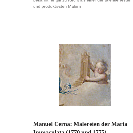
bekannt; er gilt zu Recht als einer der talentiertesten
und produktivsten Malern
Manuel Cerna: Malereien der Maria
Immaculata (1770 und 1775)