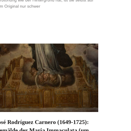
rbtönung wie der Hintergrund hat, ist sie selbst auf
m Original nur schwer
osé Rodríguez Carnero (1649-1725):
emälde der Maria Immaculata (um