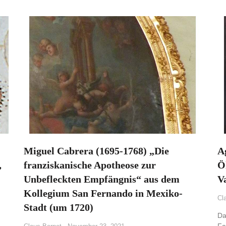
Miguel Cabrera (1695-1768) „Die
A
,
franziskanische Apotheose zur
Ö
Unbefleckten Empfängnis“ aus dem
V
Kollegium San Fernando in Mexiko-
Cl
Stadt (um 1720)
Da