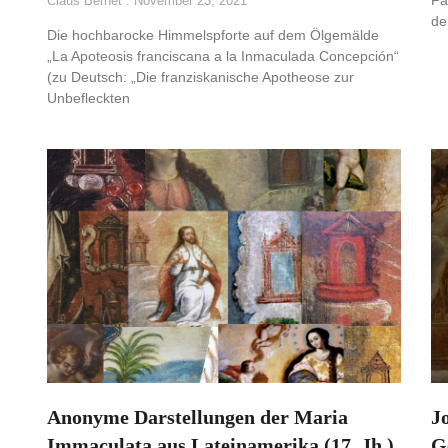
Fa
Claus Bernet
November 23, 2021
de
Die hochbarocke Himmelspforte auf dem Ölgemälde
„La Apoteosis franciscana a la Inmaculada Concepción“
(zu Deutsch: „Die franziskanische Apotheose zur
Unbefleckten
Anonyme Darstellungen der Maria
J
Immaculata aus Lateinamerika (17. Jh.)
G