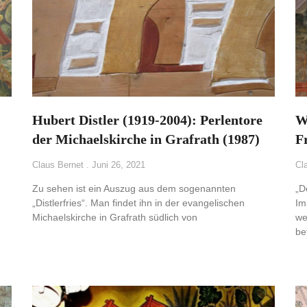
Hubert Distler (1919-2004): Perlentore
W
der Michaelskirche in Grafrath (1987)
F
Claus Bernet
Juni 26, 2021
Cl
Zu sehen ist ein Auszug aus dem sogenannten
„D
„Distlerfries“. Man findet ihn in der evangelischen
Im
Michaelskirche in Grafrath südlich von
we
be