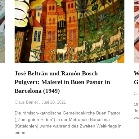
José Beltrán und Ramón Bosch
W
Puigvert: Malerei in Buen Pastor in
G
Barcelona (1949)
Cl
Claus Bernet
Juni 20, 2021
Of
Je
Die römisch-katholische Gemeindekirche Buen Pastor
wo
(„Zum guten Hirten“) in der Metropole Barcelona
(Katalonien) wurde während des Zweiten Weltkriegs in
einem