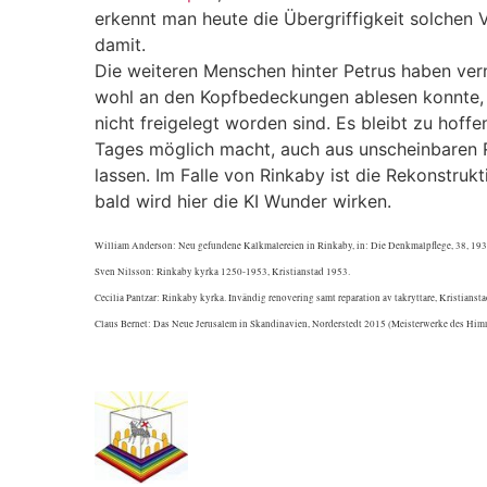
erkennt man heute die Übergriffigkeit solchen 
damit.
Die weiteren Menschen hinter Petrus haben verm
wohl an den Kopfbedeckungen ablesen konnte, d
nicht freigelegt worden sind. Es bleibt zu hoff
Tages möglich macht, auch aus unscheinbaren 
lassen. Im Falle von Rinkaby ist die Rekonstr
bald wird hier die KI Wunder wirken.
William Anderson: Neu gefundene Kalkmalereien in Rinkaby, in: Die Denkmalpflege, 38, 1931
Sven Nilsson: Rinkaby kyrka 1250-1953, Kristianstad 1953.
Cecilia Pantzar: Rinkaby kyrka. Invändig renovering samt reparation av takryttare, Kristianst
Claus Bernet: Das Neue Jerusalem in Skandinavien, Norderstedt 2015 (Meisterwerke des Himm