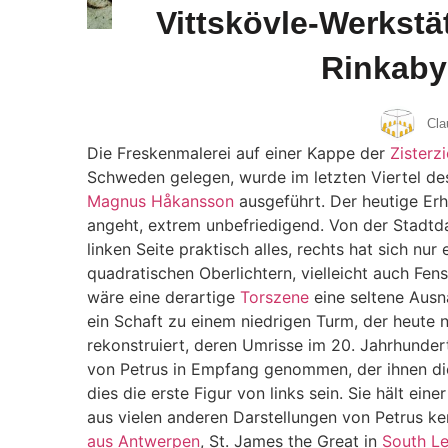
Vittskövle-Werkstät
Rinkaby
Cla
Die Freskenmalerei auf einer Kappe der
Zisterz
Schweden gelegen, wurde im letzten Viertel des
Magnus Håkansson
ausgeführt. Der heutige Erh
angeht, extrem unbefriedigend. Von der Stadtda
linken Seite praktisch alles, rechts hat sich nu
quadratischen Oberlichtern, vielleicht auch Fens
wäre eine derartige
Torszene
eine seltene Ausn
ein Schaft zu einem niedrigen Turm, der heute n
rekonstruiert, deren Umrisse im 20. Jahrhunder
von Petrus in Empfang genommen, der ihnen die
dies die erste Figur von links sein. Sie hält ein
aus vielen anderen Darstellungen von Petrus k
aus Antwerpen
, St. James the Great in
South Le