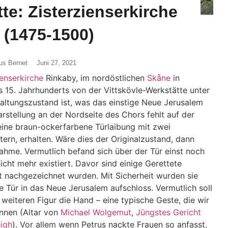
te: Zisterzienserkirche
 (1475-1500)
us Bernet
Juni 27, 2021
ienserkirche
Rinkaby, im nordöstlichen
Skåne
in
 15. Jahrhunderts von der Vittskövle-Werkstätte unter
altungszustand ist, was das einstige Neue Jerusalem
rstellung an der Nordseite des Chors fehlt auf der
r eine braun-ockerfarbene Türlaibung mit zwei
tern, erhalten. Wäre dies der Originalzustand, dann
ahme. Vermutlich befand sich über der Tür einst noch
icht mehr existiert. Davor sind einige Gerettete
t nachgezeichnet wurden. Mit Sicherheit wurden sie
 Tür in das Neue Jerusalem aufschloss. Vermutlich soll
er weiteren Figur die Hand – eine typische Geste, die wir
ennen (Altar von
Michael Wolgemut
,
Jüngstes Gericht
igh
). Vor allem wenn Petrus nackte Frauen so anfasst,