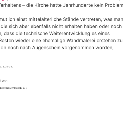
Verhaltens – die Kirche hatte Jahrhunderte kein Problem
utlich einst mittelalterliche Stände vertreten, was man
ie sich aber ebenfalls nicht erhalten haben oder noch
en, dass die technische Weiterentwicklung es eines
Resten wieder eine ehemalige Wandmalerei erstehen zu
uktion noch nach Augenschein vorgenommen worden,
, S. 37-38.
ad 2004.
lischen Jerusalem, 23).