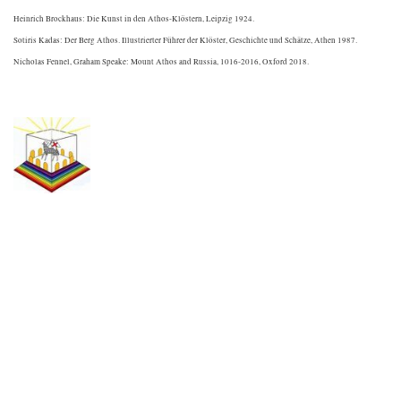
Heinrich Brockhaus: Die Kunst in den Athos-Klöstern, Leipzig 1924.
Sotiris Kadas: Der Berg Athos. Illustrierter Führer der Klöster, Geschichte und Schätze, Athen 1987.
Nicholas Fennel, Graham Speake: Mount Athos and Russia, 1016-2016, Oxford 2018.
.