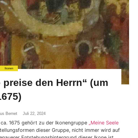
Ikonen
 preise den Herrn“ (um
1675)
aus Bernet
Juli 22, 2024
ca. 1675
gehört zu der Ikonengruppe
„Meine Seele
stellungsformen dieser Gruppe, nicht immer wird auf
enauerer Entstehungshintergrund
dieser Ikone
ist