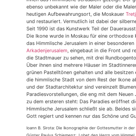
ebenso unbekannt wie der Maler oder die Maler
heutigen Aufbewahrungsort, die Moskauer
Tret
und
restauriert. Vermutlich ist dabei der silb
Seit 1990 ist das Kunstwerk Teil der
Dauera
usst
Die Ikone wurde in Moskau für eine orthodoxe K
das Himmlische Jerusalem in einer besonderen 
Arkadenjerusalem
, eingebaut in die Front und r
die Stadtmauer zu sehen, mit drei Rundbogentor
Über ihnen sind mehrere Häuser im Stadtinneren
grünen Pastelltönen gehalten und alle besitzen
die himmlische Stadt von dem Rest der Ikone a
und der Stadtarchitektur sind vereinzelt Blumen
Paradiesvorstellungen, die eng mit dem Neuen
zu dem ersteren steht: Das Paradies eröffnet d
Himmlische Jerusalem schließt sie ab. Beides s
Gott regiert und kennen nur das Schöne und Gu
Ioann B. Sirota: Die Ikonographie der Gottesmutter in de
Günter Paulus Schiemenz: ‚Lobet den Herrn vom Himmel he