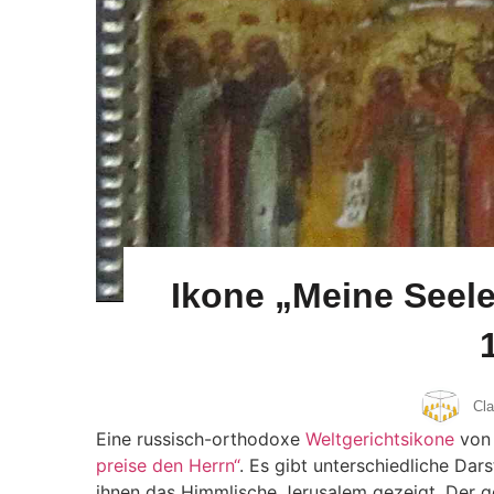
Ikone „Meine Seele
Cl
Eine russisch-orthodoxe
Weltgerichtsikone
von 
preise
den Herrn“
.
Es gibt unterschiedliche Dar
ihnen das Himmlische Jerusalem gezeigt. Der g