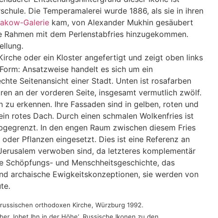
schule. D
ie Temperamalerei
wurde
1886, als sie in ihren
jakow-Galerie
kam, von Alexander Mukhin
gesäubert
erne Rahmen mit dem Perlenstabfries hinzugekommen.
ellung.
irche oder ein Kloster angefertigt und zeigt oben links
Form: Ansatzweise handelt es sich um ein
echte Seitenansicht einer Stadt. Unten ist rosafarben
en an der vorderen Seite, insgesamt vermutlich zwölf.
 zu erkennen. Ihre Fassaden sind in gelben, roten und
 ein rotes Dach. Durch einen
schmalen
Wolkenfries ist
bgegrenzt. In den
engen
Raum zwischen diesem Fries
 oder Pflanzen eingesetzt. Dies ist eine Referenz an
 Jerusalem verwoben sind, da letzteres komplementär
ie
Schöpfungs- und Menschheits
geschichte, das
ind archaische Ewigkeitskonzeptionen, sie werden von
te.
r russischen orthodoxen Kirche, Würzburg 1992.
r, lobet Ihn in der Höhe‘. Russische Ikonen zu den