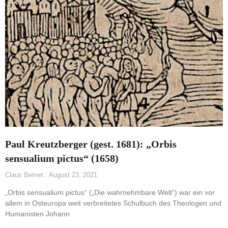
Paul Kreutzberger (gest. 1681): „Orbis
sensualium pictus“ (1658)
Claus Bernet
August 23, 2021
„Orbis sensualium pictus“ („Die wahrnehmbare Welt“) war ein vor
allem in Osteuropa weit verbreitetes Schulbuch des Theologen und
Humanisten Johann