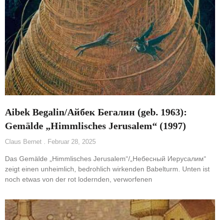
Aibek Begalin/Айбек Бегалин (geb. 1963):
Gemälde „Himmlisches Jerusalem“ (1997)
Claus Bernet
Februar 28, 2025
Das Gemälde „Himmlisches Jerusalem“/„Небесный Иерусалим“
zeigt einen unheimlich, bedrohlich wirkenden Babelturm. Unten ist
noch etwas von der rot lodernden, verworfenen