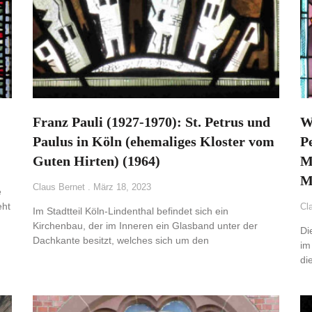
Franz Pauli (1927-1970): St. Petrus und
W
Paulus in Köln (ehemaliges Kloster vom
P
Guten Hirten) (1964)
M
M
Claus Bernet
März 18, 2023
e
eht
Cl
Im Stadtteil Köln-Lindenthal befindet sich ein
Kirchenbau, der im Inneren ein Glasband unter der
Di
Dachkante besitzt, welches sich um den
im
di