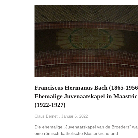
Franciscus Hermanus Bach (1865-1956
Ehemalige Juvenaatskapel in Maastric
(1922-1927)
Claus Bernet
Januar 6, 2022
Die ehemalige „Juvenaatskapel van de Broeders“ wa
eine römisch-katholische Klosterkirche und