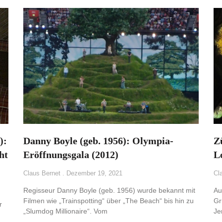
):
Danny Boyle (geb. 1956): Olympia-
Z
ht
Eröffnungsgala (2012)
L
Claus Bernet
Dezember 19, 2021
Cl
Regisseur Danny Boyle (geb. 1956) wurde bekannt mit
Au
Filmen wie „Trainspotting“ über „The Beach“ bis hin zu
Gr
r
„Slumdog Millionaire“. Vom
Je