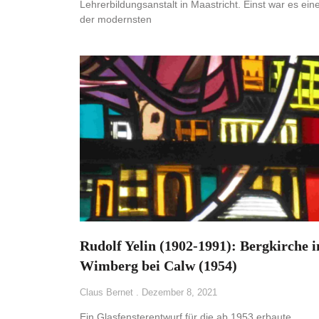
Lehrerbildungsanstalt in Maastricht. Einst war es ein
der modernsten
Rudolf Yelin (1902-1991): Bergkirche i
Wimberg bei Calw (1954)
Claus Bernet
Dezember 8, 2021
Ein Glasfensterentwurf für die ab 1953 erbaute