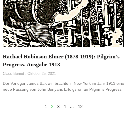
Rachael Robinson Elmer (1878-1919): Pilgrim’s
Progress, Ausgabe 1913
Claus Bernet
Oktober 25, 2021
Der Verleger James Baldwin brachte in New York im Jahr 1913 eine
neue Fassung von John Bunyans Erfolgsroman Pilgrim’s Progress
1
2
3
4
…
12