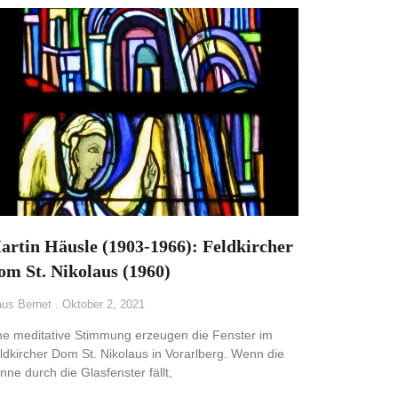
artin Häusle (1903-1966): Feldkircher
om St. Nikolaus (1960)
aus Bernet
Oktober 2, 2021
ne meditative Stimmung erzeugen die Fenster im
ldkircher Dom St. Nikolaus in Vorarlberg. Wenn die
nne durch die Glasfenster fällt,