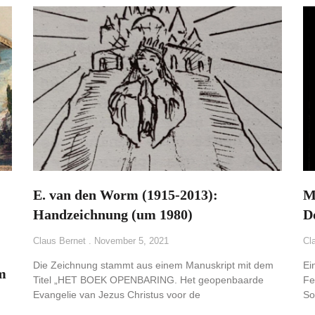
E. van den Worm (1915-2013):
M
Handzeichnung (um 1980)
D
Claus Bernet
November 5, 2021
Cl
Die Zeichnung stammt aus einem Manuskript mit dem
Ei
m
Titel „HET BOEK OPENBARING. Het geopenbaarde
Fe
Evangelie van Jezus Christus voor de
So