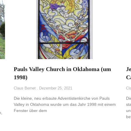
Pauls Valley Church in Oklahoma (um
J
1998)
C
Claus Bernet
Dezember 25, 2021
Cl
Die kleine, neu erbaute Adventistenkirche von Pauls
Di
Valley in Oklahoma wurde um das Jahr 1998 mit einem
st
Fenster über dem
un
n,
be