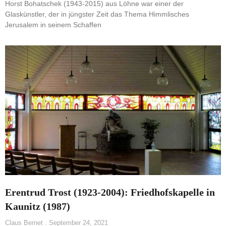
Horst Bohatschek (1943-2015) aus Löhne war einer der
Glaskünstler, der in jüngster Zeit das Thema Himmlisches
Jerusalem in seinem Schaffen
Erentrud Trost (1923-2004): Friedhofskapelle in
Kaunitz (1987)
Claus Bernet
September 24, 2021