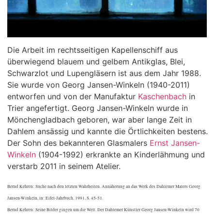
Die Arbeit im rechtsseitigen Kapellenschiff aus
überwiegend blauem und gelbem Antikglas, Blei,
Schwarzlot und Lupengläsern ist aus dem Jahr 1988.
Sie wurde von Georg Jansen-Winkeln (1940-2011)
entworfen und von der Manufaktur
Kaschenbach
in
Trier angefertigt. Georg Jansen-Winkeln wurde in
Mönchengladbach geboren, war aber lange Zeit in
Dahlem ansässig und kannte die Örtlichkeiten bestens.
Der Sohn des bekannteren Glasmalers
Ernst Jansen-
Winkeln
(1904-1992) erkrankte an Kinderlähmung und
verstarb 2011 in seinem Atelier.
Bernd Kehren: Suche nach den letzten Wahrheiten. Annäherung an das Werk des Dahlemer Malers Georg
Jansen-Winkeln, in: Eifel-Jahrbuch, 1991, S. 45-51.
Bernd Kehren: Seine Bilder gingen um die Welt. Der Dahlemer Künstler Georg Jansen-Winkeln wird 70