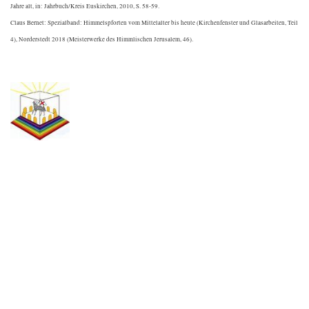
Jahre alt, in: Jahrbuch/Kreis Euskirchen, 2010, S. 58-59.
Claus Bernet: Spezialband: Himmelspforten vom Mittelalter bis heute (Kirchenfenster und Glasarbeiten, Teil
4), Norderstedt 2018 (Meisterwerke des Himmlischen Jerusalem, 46).