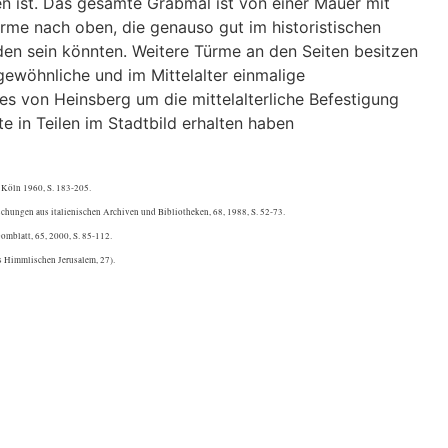
n ist. Das gesamte Grabmal ist von einer Mauer mit
me nach oben, die genauso gut im historistischen
en sein könnten. Weitere Türme an den Seiten besitzen
ewöhnliche und im Mittelalter einmalige
es von Heinsberg um die mittelalterliche Befestigung
te in Teilen im Stadtbild erhalten haben
 Köln 1960, S. 183-205.
chungen aus italienischen Archiven und Bibliotheken, 68, 1988, S. 52-73.
mblatt, 65, 2000, S. 85-112.
s Himmlischen Jerusalem, 27).