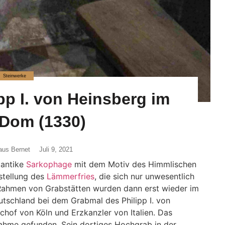
Steinwerke
pp I. von Heinsberg im
 Dom (1330)
aus Bernet
Juli 9, 2021
tantike
Sarkophage
mit dem Motiv des Himmlischen
stellung des
Lämmerfries
, die sich nur unwesentlich
 Rahmen von Grabstätten wurden dann erst wieder im
eutschland bei dem Grabmal des Philipp I. von
chof von Köln und Erzkanzler von Italien. Das
hme gefunden. Sein dortiges Hochgrab in der