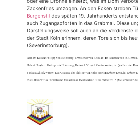
oder eine Drohne einsetzt, was im Dom verbote
Zackenfries umzogen. An den Ecken streben Tür
Burgenstil
des späten 19. Jahrhunderts entstand
auch Zugangspforten in das Grabmal. Diese ung
Darstellungsweise soll auch an die Verdienste d
der Stadt Köln erinnern, deren Tore sich bis heu
(Severinstorburg).
Gerhard Kallen: Philipp von Heinsberg, Erzbischof von Köln, in: Im Schatten von St. Gereon,
Hubert Houben: Philipp von Heinsberg, Heinrich VI. und Montecassino, in: Quellen und Fors
Barbara Schock-Werner: Das Grabmal des Philipp von Heinsberg im Kölner Dom, in: Kölner Do
Claus Bernet: Das Himmlische Jerusalem in Deutschland, Norderstedt 2015 (Meisterwerke de