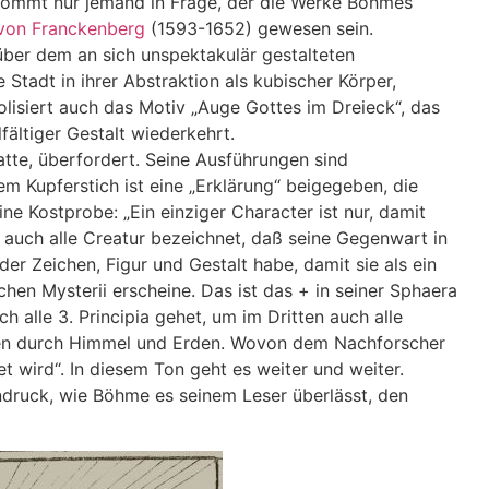
kommt nur jemand in Frage, der die Werke Böhmes
von Franckenberg
(1593-1652) gewesen sein.
über dem an sich unspektakulär gestalteten
 Stadt in ihrer Abstraktion als kubischer Körper,
lisiert auch das Motiv „Auge Gottes im Dreieck“, das
fältiger Gestalt wiederkehrt.
tte, überfordert. Seine Ausführungen sind
m Kupferstich ist eine „Erklärung“ beigegeben, die
ine Kostprobe: „Ein einziger Character ist nur, damit
 auch alle Creatur bezeichnet, daß seine Gegenwart in
der Zeichen, Figur und Gestalt habe, damit sie als ein
en Mysterii erscheine. Das ist das + in seiner Sphaera
 alle 3. Principia gehet, um im Dritten auch alle
lien durch Himmel und Erden. Wovon dem Nachforscher
t wird“. In diesem Ton geht es weiter und weiter.
ndruck, wie Böhme es seinem Leser überlässt, den