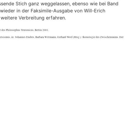
assende Stich ganz weggelassen, ebenso wie bei Band
wieder in der Faksimile-Ausgabe von Will-Erich
 weitere Verbreitung erfahren.
ie des Philosophus Teutonicus, Berlin 2001.
celsismus, in: Johannes Endres, Barbara Wittmann, Gerhard Wolf (Hrsg.): Ikonologie des Zwischenraums. Der