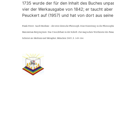
1735 wurde der für den Inhalt des Buches unp
vier der Werkausgabe von 1842; er taucht aber 
Peuckert auf (1957) und hat von dort aus seine
Frank Ferstl: Jacob Boehme – der erste deutsche Philosoph. Eine Einleitung in die Philosoph
Maximilian Bergengruen: Das Unsichtbare in der Schrift. Zur magischen Texttheorie des Para
Schleier als Medium und Metapher, München 2005, S. 149-164.