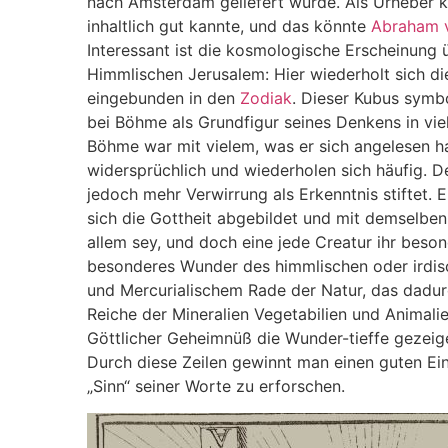
nach Amsterdam geliefert wurde. Als Urheber 
inhaltlich gut kannte, und das könnte
Abraham 
Interessant ist die kosmologische Erscheinung 
Himmlischen Jerusalem: Hier wiederholt sich die
eingebunden in den
Zodiak
. Dieser Kubus symbo
bei Böhme als Grundfigur seines Denkens in viel
Böhme war mit vielem, was er sich angelesen ha
widersprüchlich und wiederholen sich häufig. De
jedoch mehr Verwirrung als Erkenntnis stiftet. E
sich die Gottheit abgebildet und mit demselben
allem sey, und doch eine jede Creatur ihr beson
besonderes Wunder des himmlischen oder irdisch
und Mercurialischem Rade der Natur, das dadurch
Reiche der Mineralien Vegetabilien und Anima
Göttlicher Geheimnüß die Wunder-tieffe gezeige
Durch diese Zeilen gewinnt man einen guten Ei
„Sinn“ seiner Worte zu erforschen.