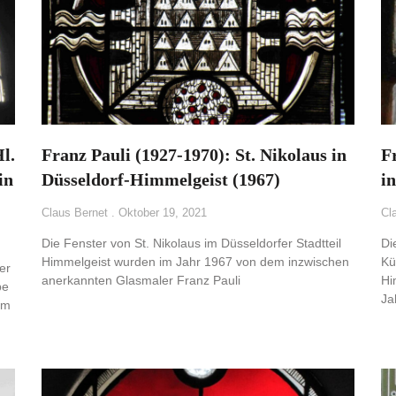
l.
Franz Pauli (1927-1970): St. Nikolaus in
F
in
Düsseldorf-Himmelgeist (1967)
i
Claus Bernet
Oktober 19, 2021
Cl
Die Fenster von St. Nikolaus im Düsseldorfer Stadtteil
Di
Himmelgeist wurden im Jahr 1967 von dem inzwischen
Kü
er
anerkannten Glasmaler Franz Pauli
Hi
pe
Ja
im