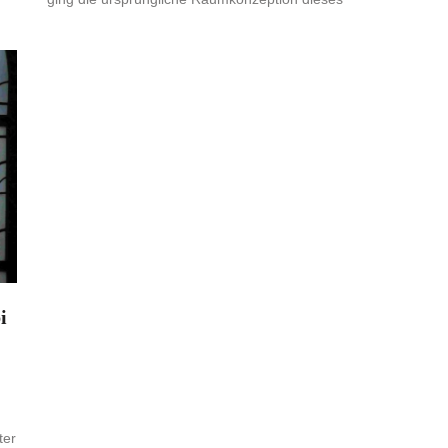
i
ter