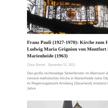
Franz Pauli (1927-1970): Kirche zum H
Ludwig Maria Grignion von Montfort 
Marienheide (1963)
Claus Bernet
Dezember 12, 2021
Das große rechtsseitige Seitenfenster im Altarraum d
römisch-katholischen Kirche in Marienheide nahe Ol
im Regierungsbezirk Arnsberg (Sauerland) entstand 
Jahre