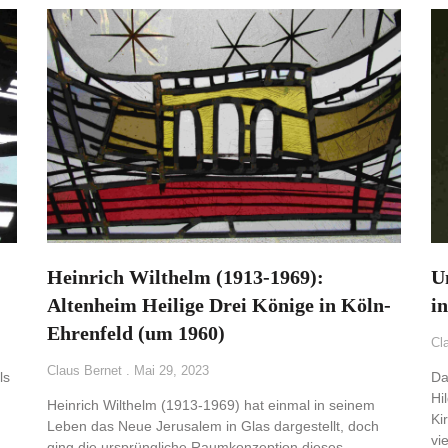
Heinrich Wilthelm (1913-1969):
U
Altenheim Heilige Drei Könige in Köln-
i
Ehrenfeld (um 1960)
Cl
Claus Bernet
Mai 29, 2023
ls
Da
Hi
Heinrich Wilthelm (1913-1969) hat einmal in seinem
Ki
Leben das Neue Jerusalem in Glas dargestellt, doch
vi
ging die ursprüngliche Raumkonzeption dieses