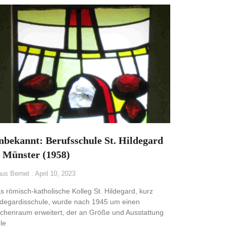
nbekannt: Berufsschule St. Hildegard
n Münster (1958)
aus Bernet
April 10, 2023
s römisch-katholische Kolleg St. Hildegard, kurz
ldegardisschule, wurde nach 1945 um einen
rchenraum erweitert, der an Größe und Ausstattung
ele