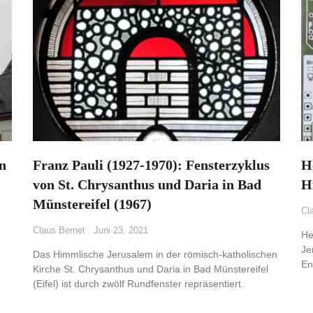
in
Franz Pauli (1927-1970): Fensterzyklus
H
von St. Chrysanthus und Daria in Bad
H
Münstereifel (1967)
Cl
Claus Bernet
Juni 23, 2021
He
Je
Das Himmlische Jerusalem in der römisch-katholischen
En
Kirche St. Chrysanthus und Daria in Bad Münstereifel
(Eifel) ist durch zwölf Rundfenster repräsentiert.