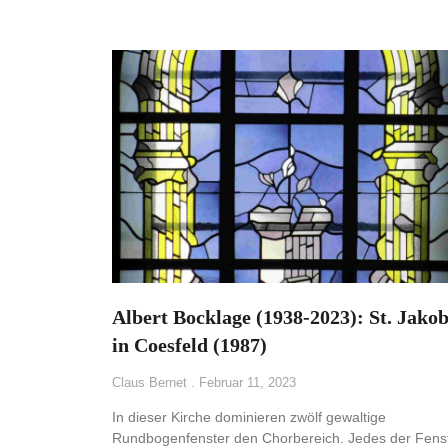
Albert Bocklage (1938-2023): St. Jakob
in Coesfeld (1987)
Claus Bernet
Februar 11, 2023
In dieser Kirche dominieren zwölf gewaltige
Rundbogenfenster den Chorbereich. Jedes der Fens