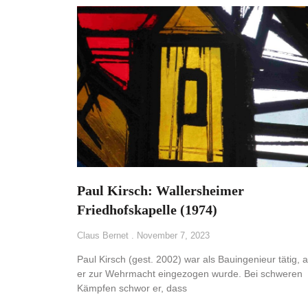
Paul Kirsch: Wallersheimer
Friedhofskapelle (1974)
Claus Bernet
November 7, 2023
Paul Kirsch (gest. 2002) war als Bauingenieur tätig, a
er zur Wehrmacht eingezogen wurde. Bei schweren
Kämpfen schwor er, dass