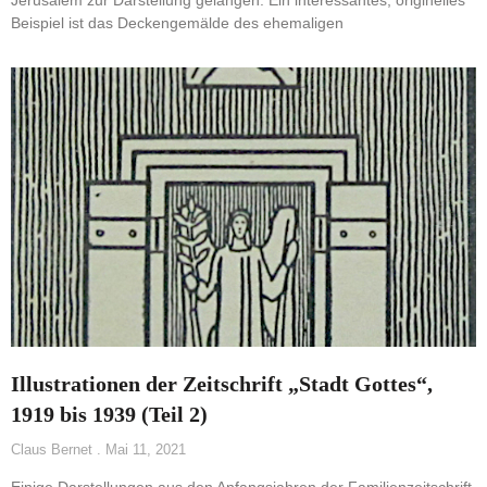
Jerusalem zur Darstellung gelangen. Ein interessantes, originelles
Beispiel ist das Deckengemälde des ehemaligen
Illustrationen der Zeitschrift „Stadt Gottes“,
1919 bis 1939 (Teil 2)
Claus Bernet
Mai 11, 2021
Einige Darstellungen aus den Anfangsjahren der Familienzeitschrift