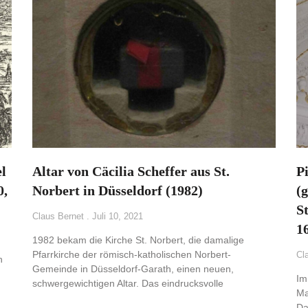
l
Altar von Cäcilia Scheffer aus St.
Pi
0,
Norbert in Düsseldorf (1982)
(
S
Claus Bernet
Juli 10, 2021
1
1982 bekam die Kirche St. Norbert, die damalige
Pfarrkirche der römisch-katholischen Norbert-
Cl
h
Gemeinde in Düsseldorf-Garath, einen neuen,
Im
schwergewichtigen Altar. Das eindrucksvolle
Ma
Da