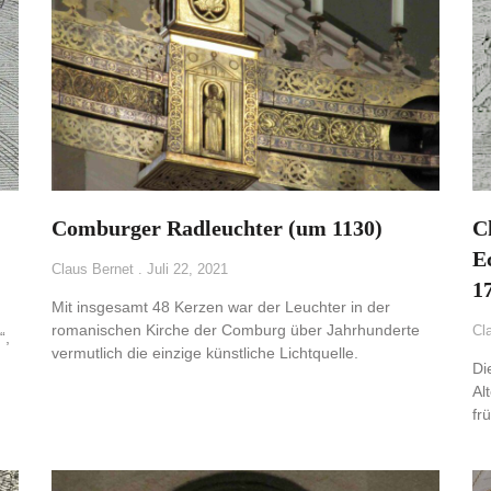
Comburger Radleuchter (um 1130)
C
E
Claus Bernet
Juli 22, 2021
1
Mit insgesamt 48 Kerzen war der Leuchter in der
romanischen Kirche der Comburg über Jahrhunderte
Cl
“,
vermutlich die einzige künstliche Lichtquelle.
Di
Al
fr