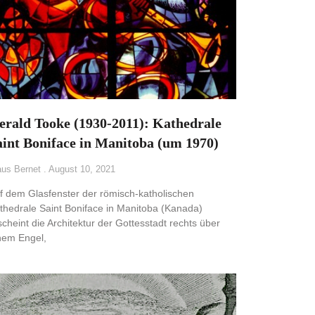
erald Tooke (1930-2011): Kathedrale
aint Boniface in Manitoba (um 1970)
aus Bernet
August 10, 2021
f dem Glasfenster der römisch-katholischen
thedrale Saint Boniface in Manitoba (Kanada)
scheint die Architektur der Gottesstadt rechts über
nem Engel,