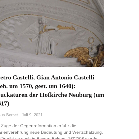
etro Castelli, Gian Antonio Castelli
geb. um 1570, gest. um 1640):
tuckaturen der Hofkirche Neuburg (um
617)
aus Bernet
Juli 9, 2021
 Zuge der Gegenreformation erfuhr die
rienverehrung neue Bedeutung und Wertschätzung.
für gibt es auch in Bayern Belege. 1607/08 wurde