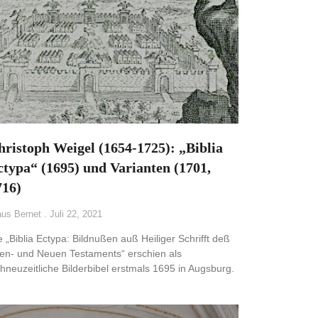
hristoph Weigel (1654-1725): „Biblia
ctypa“ (1695) und Varianten (1701,
716)
aus Bernet
Juli 22, 2021
e „Biblia Ectypa: Bildnußen auß Heiliger Schrifft deß
ten- und Neuen Testaments“ erschien als
ühneuzeitliche Bilderbibel erstmals 1695 in Augsburg.