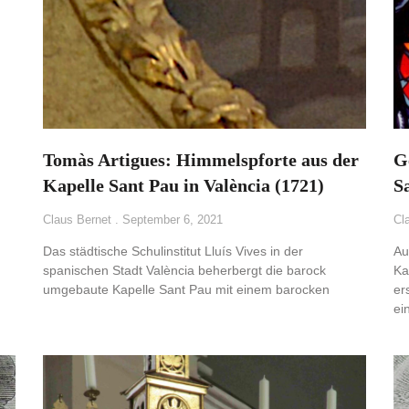
Tomàs Artigues: Himmelspforte aus der
G
Kapelle Sant Pau in València (1721)
S
Claus Bernet
September 6, 2021
Cl
Das städtische Schulinstitut Lluís Vives in der
Au
spanischen Stadt València beherbergt die barock
Ka
umgebaute Kapelle Sant Pau mit einem barocken
er
ei