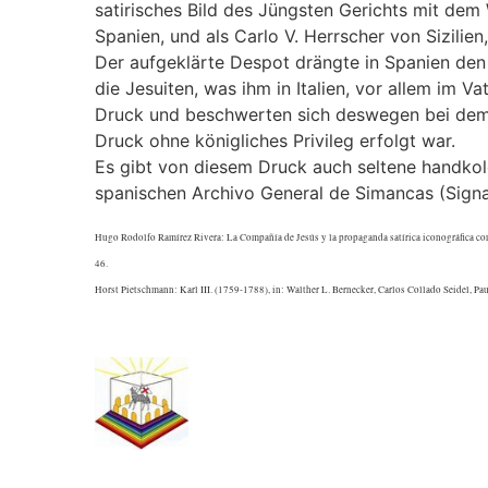
satirisches Bild des Jüngsten Gerichts mit dem
Spanien, und als Carlo V. Herrscher von Sizilien,
Der aufgeklärte Despot drängte in Spanien den 
die Jesuiten, was ihm in Italien, vor allem im Va
Druck und beschwerten sich deswegen bei dem 
Druck ohne königliches Privileg erfolgt war.
Es gibt von diesem Druck auch seltene handkol
spanischen Archivo General de Simancas (Signa
Hugo Rodolfo Ramírez Rivera: La Compañía de Jesús y la propaganda satírica iconográfica contr
46.
Horst Pietschmann: Karl III. (1759-1788), in: Walther L. Bernecker, Carlos Collado Seidel, 