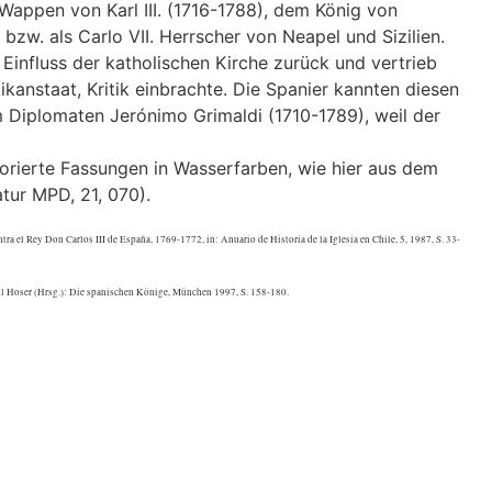
 Wappen von Karl III. (1716-1788), dem König von
 bzw. als Carlo VII. Herrscher von Neapel und Sizilien.
Einfluss der katholischen Kirche zurück und vertrieb
tikanstaat, Kritik einbrachte. Die Spanier kannten diesen
Diplomaten Jerónimo Grimaldi (1710-1789), weil der
orierte Fassungen in Wasserfarben, wie hier aus dem
tur MPD, 21, 070).
a el Rey Don Carlos III de España, 1769-1772, in: Anuario de Historia de la Iglesia en Chile, 5, 1987, S. 33-
Paul Hoser (Hrsg.): Die spanischen Könige, München 1997, S. 158-180.