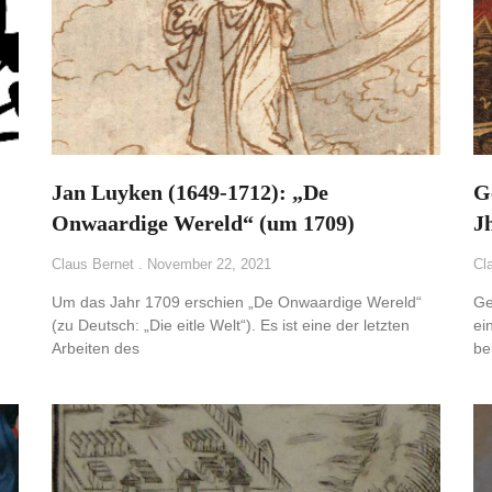
Jan Luyken (1649-1712): „De
G
Onwaardige Wereld“ (um 1709)
Jh
Claus Bernet
November 22, 2021
Cl
Um das Jahr 1709 erschien „De Onwaardige Wereld“
Ge
(zu Deutsch: „Die eitle Welt“). Es ist eine der letzten
ei
Arbeiten des
be