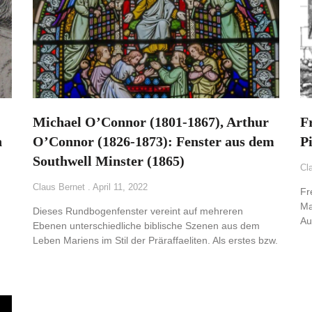
Michael O’Connor (1801-1867), Arthur
F
n
O’Connor (1826-1873): Fenster aus dem
P
Southwell Minster (1865)
Cl
Claus Bernet
April 11, 2022
Fr
Ma
Dieses Rundbogenfenster vereint auf mehreren
Au
Ebenen unterschiedliche biblische Szenen aus dem
Leben Mariens im Stil der Präraffaeliten. Als erstes bzw.