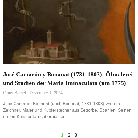
José Camarón y Bonanat (1731-1803): Ölmalerei
und Studien der Maria Immaculata (um 1775)
Claus Bernet
Dezember 1, 2024
José Camarón Bonanat (auch Bononat, 1731-1803) war ein
Zeichner, Maler und Kupferstecher aus Segorbe, Spanien. Seinen
ersten Kunstunterricht erhielt er
1
2
3