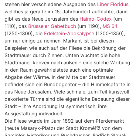
stehen hier verschiedene Ausgaben des
Liber Floridus
,
welches ja gerade im 15. Jahrhundert aufblühte, dann
gibt es das Neue Jerusalem des
Haimo-Codex
(um
1110), das
Brüsseler Gebetbuch
(um 1190),
MS 64
(1250-1300), die
Edelstein-Apokalypse
(1300-1350),
um nur einige zu nennen. Markant ist bei diesen
Beispielen wie auch auf der Fliese die Bekrönung der
Stadtmauer durch Zinnen. Unten wuchtet die hohe
Stadtmauer konvex nach außen – eine solche Wölbung
in den Raum gewährleistete auch eine optimale
Abgabe der Wärme. In der Mitte der Stadtmauer
befindet sich ein Rundbogentor – die Himmelspforte in
das Neue Jerusalem. Viele schmale, zum Teil kunstvoll
dekorierte Türme sind die eigentliche Bebauung dieser
Stadt – ihre Anordnung ist symmetrisch, ihre
Ausgestaltung individuell.
Die Fliese wurde im Jahr 1892 auf dem Pferdemarkt
(heute Masaryk-Platz) der Stadt Kroměříž von dem
Sammler, Historiker und Buchdrucker Jindřich Slovák