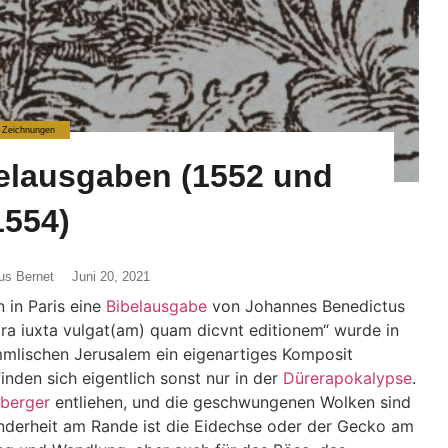
Zeichnungen
elausgaben (1552 und
1554)
us Bernet
Juni 20, 2021
n in Paris eine
Bibelausgabe
von Johannes Benedictus
ra iuxta vulgat(am) quam dicvnt editionem“ wurde in
mmlischen Jerusalem ein eigenartiges Komposit
inden sich eigentlich sonst nur in der
Dürerapokalypse
.
berger
entliehen, und die geschwungenen Wolken sind
onderheit am Rande ist die Eidechse oder der Gecko am