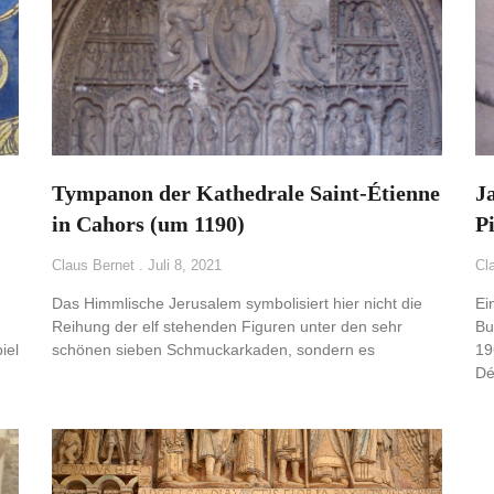
Tympanon der Kathedrale Saint-Étienne
J
in Cahors (um 1190)
P
Claus Bernet
Juli 8, 2021
Cl
Das Himmlische Jerusalem symbolisiert hier nicht die
Ei
Reihung der elf stehenden Figuren unter den sehr
Bu
iel
schönen sieben Schmuckarkaden, sondern es
19
Dé