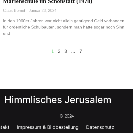
Marienschule im Schönstatt (1978)
Claus Bernet
Januar 23, 2024
In den 1960er Jahren war nicht allein genügend Geld vorhanden
für ordentliche Schulbauten, sondern man hatte sogar noch Sinn
und
1
2
3
…
7
Himmlisches Jerusalem
© 2024
takt
Impressum & Bildbestellung
Datenschutz