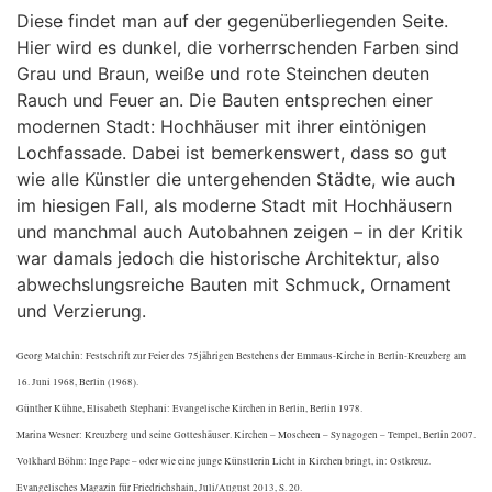
Diese findet man auf der gegenüberliegenden Seite.
Hier wird es dunkel, die vorherrschenden Farben sind
Grau und Braun, weiße und rote Steinchen deuten
Rauch und Feuer an. Die Bauten entsprechen einer
modernen Stadt: Hochhäuser mit ihrer eintönigen
Lochfassade. Dabei ist bemerkenswert, dass so gut
wie alle Künstler die untergehenden Städte, wie auch
im hiesigen Fall, als moderne Stadt mit Hochhäusern
und manchmal auch Autobahnen zeigen – in der Kritik
war damals jedoch die historische Architektur, also
abwechslungsreiche Bauten mit Schmuck, Ornament
und Verzierung.
Georg Malchin: Festschrift zur Feier des 75jährigen Bestehens der Emmaus-Kirche in Berlin-Kreuzberg am
16. Juni 1968, Berlin (1968).
Günther Kühne, Elisabeth Stephani: Evangelische Kirchen in Berlin, Berlin 1978.
Marina Wesner: Kreuzberg und seine Gotteshäuser. Kirchen – Moscheen – Synagogen – Tempel, Berlin 2007.
Volkhard Böhm: Inge Pape – oder wie eine junge Künstlerin Licht in Kirchen bringt, in: Ostkreuz.
Evangelisches Magazin für Friedrichshain, Juli/August 2013, S. 20.