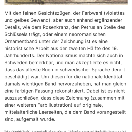
Mit den feinen Gesichtszügen, der Farbwahl (violettes
und gelbes Gewand), aber auch anhand ergänzender
Details, wie dem Rosenkranz, den Petrus an Stelle des
Schlüssels trägt, oder einem neoromanischen
Ornamentband unter der Zeichnung ist es eine
historistische Arbeit aus der zweiten Hälfte des 19.
Jahrhunderts. Der Nationalismus machte sich auch in
Schweden bemerkbar, und man akzeptierte es nicht,
dass das älteste Buch in schwedischer Sprache derart
beschädigt war. Um diesen für die nationale Identität
damals wichtigen Band hervorzuheben, hat man gleich
eine farbigen Fassung rekonstruiert. Dabei ist es nicht
auszuschließen, dass diese Zeichnung (zusammen mit
einer weiteren Farbillustration) auf originale,
mittelalterliche Leerseiten, die dem Band vorangestellt
sind, aufgemalt wurde.
Ericus Nicolai (Bearb.): Ars moriendi Johannis Gerson. Lärdom hwrw man skal lära dø til siälenne salicthet.