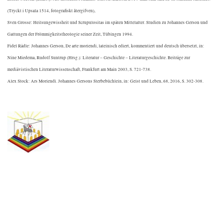
(Tryckt i Upsala 1514, fotografiskt återgifven),
Sven Grosse: Heilsungewissheit und Scrupulositas im späten Mittelalter. Studien zu Johannes Gerson und
Gattungen der Frömmigkeitstheologie seiner Zeit, Tübingen 1994.
Fidel Rädle: Johannes Gerson, De arte moriendi, lateinisch ediert, kommentiert und deutsch übersetzt, in:
Nine Miedema, Rudolf Suntrup (Hrsg.): Literatur – Geschichte – Literaturgeschichte. Beiträge zur
mediävistischen Literaturwissenschaft, Frankfurt am Main 2003, S. 721-738.
Alex Stock: Ars Moriendi. Johannes Gersons Sterbebüchlein, in: Geist und Leben, 68, 2016, S. 302-308.