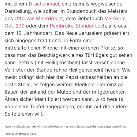
mit einem
Drachenmaul
, eine damals wegweisende
Darstellung, wie später im Stundenbuch des Meisters
des
Otto van Moerdrecht
, dem Gebetbuch
MS Germ.
Oct. 270
oder dem
Pembroke-Stundenbuch
, alle aus
dem 15. Jahrhundert. Das Neue Jerusalem präsentiert
sich hingegen traditionell in Form einer
mittelalterlichen Kirche mit einer offenen Pforte, so
dass man das Beschlagwerk eines Türflügels gut sehen
kann. Petrus (mit Heiligenschein) lässt verschiedene
Vertreter der Stände (ohne Heiligenschein) herein. Wie
meist drängt sich hier der Papst unbescheiden an die
erste Stelle, es folgen weitere Klerikale. Der einzige
Bauer, der anhand der Mütze und der mitgebrachten
Ähren sicher identifiziert werden kann, wird bereits
von einem Teufel angegangen, der ihn auf die andere
Seite ziehen will.
Franz Joseph Schwarz: Die göttliche Offenbarung von Jesus Christus nach der sogenannten Armenbibel,
Freiburg im Breisgau 1884.