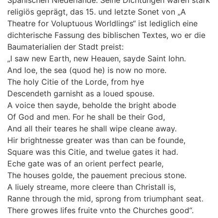
Spanischen Niederlande. Seine Dichtungen waren stark
religiös geprägt, das 15. und letzte Sonet von „A
Theatre for Voluptuous Worldlings“ ist lediglich eine
dichterische Fassung des biblischen Textes, wo er die
Baumaterialien der Stadt preist:
„I saw new Earth, new Heauen, sayde Saint Iohn.
And loe, the sea (quod he) is now no more.
The holy Citie of the Lorde, from hye
Descendeth garnisht as a loued spouse.
A voice then sayde, beholde the bright abode
Of God and men. For he shall be their God,
And all their teares he shall wipe cleane away.
Hir brightnesse greater was than can be founde,
Square was this Citie, and twelue gates it had.
Eche gate was of an orient perfect pearle,
The houses golde, the pauement precious stone.
A liuely streame, more cleere than Christall is,
Ranne through the mid, sprong from triumphant seat.
There growes lifes fruite vnto the Churches good“.