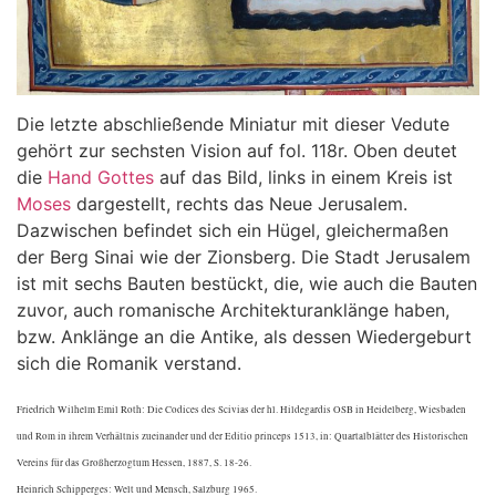
Die letzte abschließende Miniatur mit dieser Vedute
gehört zur sechsten Vision auf fol. 118r. Oben deutet
die
Hand Gottes
auf das Bild, links in einem Kreis ist
Moses
dargestellt, rechts das Neue Jerusalem.
Dazwischen befindet sich ein Hügel, gleichermaßen
der Berg Sinai wie der Zionsberg. Die Stadt Jerusalem
ist mit sechs Bauten bestückt, die, wie auch die Bauten
zuvor, auch romanische Architekturanklänge haben,
bzw. Anklänge an die Antike, als dessen Wiedergeburt
sich die Romanik verstand.
Friedrich Wilhelm Emil Roth: Die Codices des Scivias der hl. Hildegardis OSB in Heidelberg, Wiesbaden
und Rom in ihrem Verhältnis zueinander und der Editio princeps 1513, in: Quartalblätter des Historischen
Vereins für das Großherzogtum Hessen, 1887, S. 18-26.
Heinrich Schipperges: Welt und Mensch, Salzburg 1965.