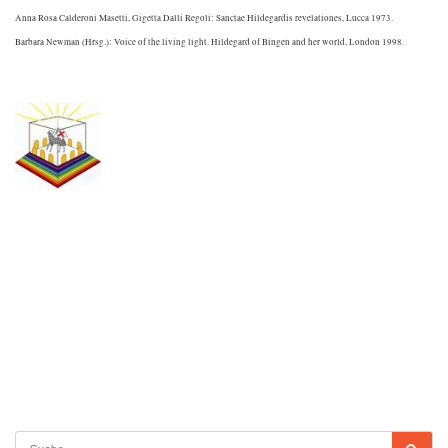
Anna Rosa Calderoni Masetti, Gigetta Dalli Regoli: Sanctae Hildegardis revelationes, Lucca 1973.
Barbara Newman (Hrsg.): Voice of the living light. Hildegard of Bingen and her world, London 1998.