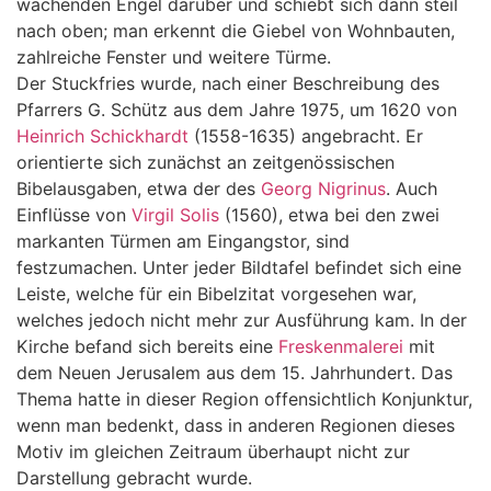
wachenden Engel darüber und schiebt sich dann steil
nach oben; man erkennt die Giebel von Wohnbauten,
zahlreiche Fenster und weitere Türme.
Der Stuckfries wurde, nach einer Beschreibung des
Pfarrers G. Schütz aus dem Jahre 1975, um 1620 von
Heinrich Schickhardt
(1558-1635) angebracht. Er
orientierte sich zunächst an zeitgenössischen
Bibelausgaben, etwa der des
Georg Nigrinus
. Auch
Einflüsse von
Virgil Solis
(1560), etwa bei den zwei
markanten Türmen am Eingangstor, sind
festzumachen. Unter jeder Bildtafel befindet sich eine
Leiste, welche für ein Bibelzitat vorgesehen war,
welches jedoch nicht mehr zur Ausführung kam. In der
Kirche befand sich bereits eine
Freskenmalerei
mit
dem Neuen Jerusalem aus dem 15. Jahrhundert. Das
Thema hatte in dieser Region offensichtlich Konjunktur,
wenn man bedenkt, dass in anderen Regionen dieses
Motiv im gleichen Zeitraum überhaupt nicht zur
Darstellung gebracht wurde.