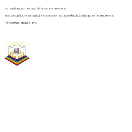
Karl Gleißner, Rolf Mezger: Ehningen, Ehningen 1965.
Reinhard Lieske: Protestantische Frömmigkeit im Spiegel der kirchlichen Kunst des Herzogtums
Württemberg, München 1973.
.