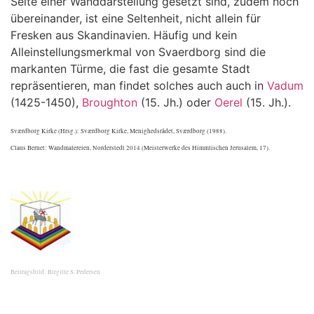
Seite einer Wanddarstellung gesetzt sind, zudem noch
übereinander, ist eine Seltenheit, nicht allein für
Fresken aus Skandinavien. Häufig und kein
Alleinstellungsmerkmal von Svaerdborg sind die
markanten Türme, die fast die gesamte Stadt
repräsentieren, man findet solches auch auch in
Vadum
(1425-1450),
Broughton
(15. Jh.) oder
Oerel
(15. Jh.).
Sværdborg Kirke (Hrsg.): Sværdborg Kirke, Menighedsrådet, Sværdborg (1988).
Claus Bernet: Wandmalereien, Norderstedt 2014 (Meisterwerke des Himmlischen Jerusalem, 17).
Beitragsbild: Birgitte S. Pedersen