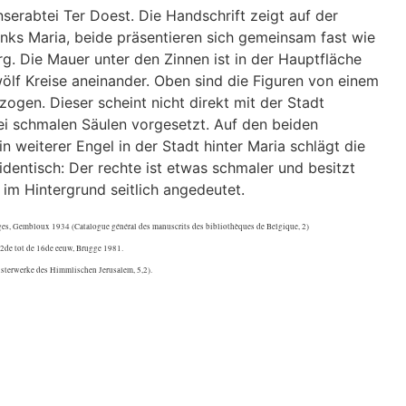
enserabtei Ter Doest. Die Handschrift zeigt auf der
 links Maria, beide präsentieren sich gemeinsam fast wie
rg. Die Mauer unter den Zinnen ist in der Hauptfläche
wölf Kreise aneinander. Oben sind die Figuren von einem
gen. Dieser scheint nicht direkt mit der Stadt
i schmalen Säulen vorgesetzt. Auf den beiden
n weiterer Engel in der Stadt hinter Maria schlägt die
identisch: Der rechte ist etwas schmaler und besitzt
 im Hintergrund seitlich angedeutet.
uges, Gembloux 1934 (Catalogue général des manuscrits des bibliothèques de Belgique, 2)
2de tot de 16de eeuw, Brugge 1981.
isterwerke des Himmlischen Jerusalem, 5,2).