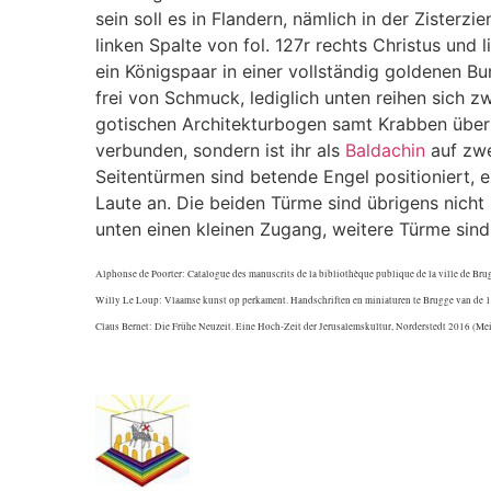
sein soll es in Flandern, nämlich in der Zisterzi
linken Spalte von fol. 127r rechts Christus und
ein Königspaar in einer vollständig goldenen Bu
frei von Schmuck, lediglich unten reihen sich z
gotischen Architekturbogen samt Krabben überzo
verbunden, sondern ist ihr als
Baldachin
auf zwe
Seitentürmen sind betende Engel positioniert, ei
Laute an. Die beiden Türme sind übrigens nicht 
unten einen kleinen Zugang, weitere Türme sind
Alphonse de Poorter: Catalogue des manuscrits de la bibliothèque publique de la ville de Br
Willy Le Loup: Vlaamse kunst op perkament. Handschriften en miniaturen te Brugge van de 1
Claus Bernet: Die Frühe Neuzeit. Eine Hoch-Zeit der Jerusalemskultur, Norderstedt 2016 (Me