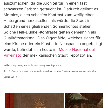
auszumachen, da die Architektur in einen fast
schwarzen Farbton getaucht ist. Dadurch gelingt es
Morales, einen scharfen Kontrast zum weißgelben
Hintergrund herzustellen, als würde die Stadt im
Schatten eines gleißenden Sonnenlichtes stehen.
Solche Hell-Dunkel-Kontraste gelten gemeinhin als
Qualitätsmerkmal. Das Ölgemälde, welches sicher für
eine Kirche oder ein Kloster in Neuspanien angefertigt
wurde, befindet sich heute im
Museo Nacional del
Virreinato
der mexikanischen Stadt Tepotzotlán.
Iraida Rodríguez-Negrón: Emblem of victory, Washington 2002.
Sergi D. Garcia: La imagen de la mujer del apocalipsis en nuva Espana y sus implicaiones culturales,
Valencia 2013.