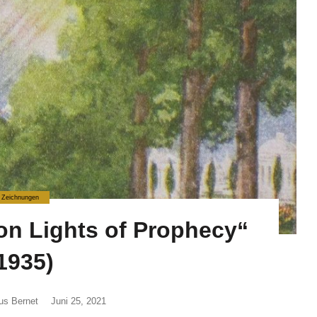
Zeichnungen
con Lights of Prophecy“
1935)
us Bernet
Juni 25, 2021