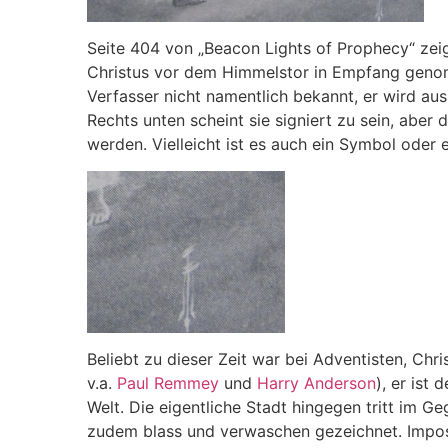
Seite 404 von „Beacon Lights of Prophecy“ zei
Christus vor dem Himmelstor in Empfang genom
Verfasser nicht namentlich bekannt, er wird au
Rechts unten scheint sie signiert zu sein, aber
werden. Vielleicht ist es auch ein Symbol oder
Beliebt zu dieser Zeit war bei Adventisten, Ch
v.a.
Paul Remmey
und
Harry Anderson
), er ist
Welt. Die eigentliche Stadt hingegen tritt im Ge
zudem blass und verwaschen gezeichnet. Imposan