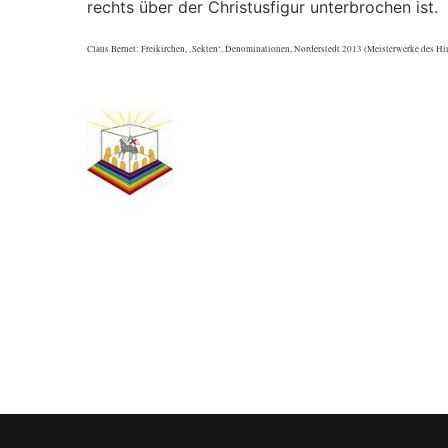
rechts über der Christusfigur unterbrochen ist.
Claus Bernet: Freikirchen, ‚Sekten‘, Denominationen, Norderstedt 2013 (Meisterwerke des Hi