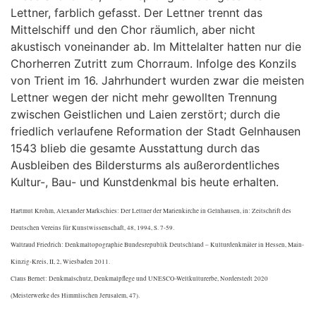
Lettner, farblich gefasst. Der Lettner trennt das
Mittelschiff und den Chor räumlich, aber nicht
akustisch voneinander ab. Im Mittelalter hatten nur die
Chorherren Zutritt zum Chorraum. Infolge des Konzils
von Trient im 16. Jahrhundert wurden zwar die meisten
Lettner wegen der nicht mehr gewollten Trennung
zwischen Geistlichen und Laien zerstört; durch die
friedlich verlaufene Reformation der Stadt Gelnhausen
1543 blieb die gesamte Ausstattung durch das
Ausbleiben des Bildersturms als außerordentliches
Kultur-, Bau- und Kunstdenkmal bis heute erhalten.
Hartmut Krohm, Alexander Markschies: Der Lettner der Marienkirche in Gelnhausen, in: Zeitschrift des
Deutschen Vereins für Kunstwissenschaft, 48, 1994, S. 7-59.
Waltraud Friedrich: Denkmaltopographie Bundesrepublik Deutschland – Kulturdenkmäler in Hessen, Main-
Kinzig-Kreis, II, 2, Wiesbaden 2011.
Claus Bernet: Denkmalschutz, Denkmalpflege und UNESCO-Weltkulturerbe, Norderstedt 2020
(Meisterwerke des Himmlischen Jerusalem, 47).