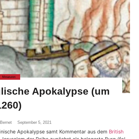
Miniaturen
lische Apokalypse (um
1260)
 Bernet
September 5, 2021
teinische Apokalypse samt Kommentar aus dem
British