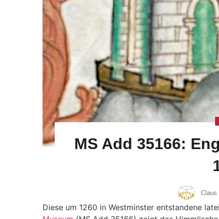
MS Add 35166: Eng
Claus
Diese um 1260 in Westminster entstandene la