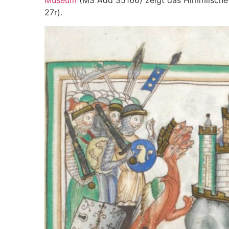
Museum
(MS Add 35166) zeigt das Himmlische J
27r).