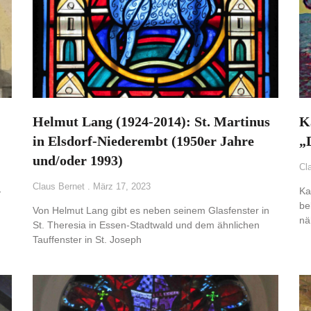
Helmut Lang (1924-2014): St. Martinus
K
in Elsdorf-Niederembt (1950er Jahre
„
und/oder 1993)
Cl
Claus Bernet
März 17, 2023
-
Ka
be
Von Helmut Lang gibt es neben seinem Glasfenster in
nä
St. Theresia in Essen-Stadtwald und dem ähnlichen
Tauffenster in St. Joseph