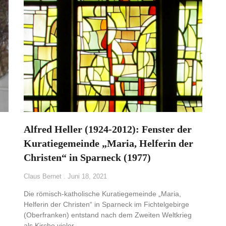
Alfred Heller (1924-2012): Fenster der
Kuratiegemeinde „Maria, Helferin der
Christen“ in Sparneck (1977)
Claus Bernet
Juni 18, 2021
Die römisch-katholische Kuratiegemeinde „Maria,
Helferin der Christen“ in Sparneck im Fichtelgebirge
(Oberfranken) entstand nach dem Zweiten Weltkrieg
als Kirche vieler