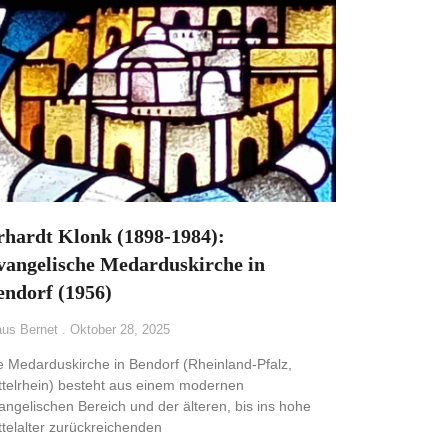
rhardt Klonk (1898-1984):
vangelische Medarduskirche in
endorf (1956)
aus Bernet
Oktober 28, 2025
e Medarduskirche in Bendorf (Rheinland-Pfalz,
ttelrhein) besteht aus einem modernen
angelischen Bereich und der älteren, bis ins hohe
ttelalter zurückreichenden