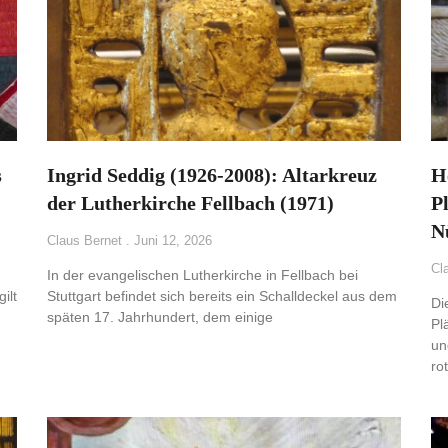
s
Ingrid Seddig (1926-2008): Altarkreuz
H
der Lutherkirche Fellbach (1971)
P
N
Claus Bernet
Juni 12, 2026
Cl
In der evangelischen Lutherkirche in Fellbach bei
ilt
Stuttgart befindet sich bereits ein Schalldeckel aus dem
Di
späten 17. Jahrhundert, dem einige
Pl
un
ro