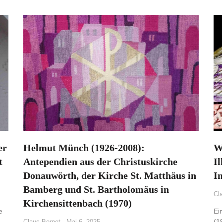
er
Helmut Münch (1926-2008):
W
t
Antependien aus der Christuskirche
I
Donauwörth, der Kirche St. Matthäus in
I
Bamberg und St. Bartholomäus in
Cl
Kirchensittenbach (1970)
e
Ei
(1
Claus Bernet
Mai 6, 2025