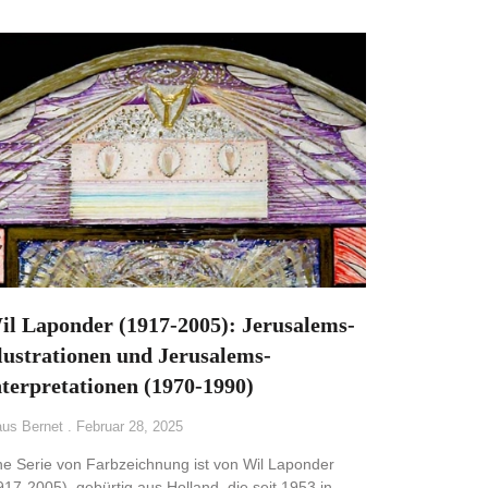
il Laponder (1917-2005): Jerusalems-
llustrationen und Jerusalems-
nterpretationen (1970-1990)
aus Bernet
Februar 28, 2025
ne Serie von Farbzeichnung ist von Wil Laponder
917-2005), gebürtig aus Holland, die seit 1953 in