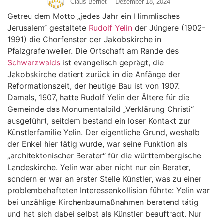
Claus Bernet
Dezember 18, 2024
Getreu dem Motto „jedes Jahr ein Himmlisches
Jerusalem“ gestaltete
Rudolf Yelin
der Jüngere (1902-
1991) die Chorfenster der Jakobskirche in
Pfalzgrafenweiler. Die Ortschaft am Rande des
Schwarzwalds
ist evangelisch geprägt, die
Jakobskirche datiert zurück in die Anfänge der
Reformationszeit, der heutige Bau ist von 1907.
Damals, 1907, hatte Rudolf Yelin der Ältere für die
Gemeinde das Monumentalbild „Verklärung Christi“
ausgeführt, seitdem bestand ein loser Kontakt zur
Künstlerfamilie Yelin. Der eigentliche Grund, weshalb
der Enkel hier tätig wurde, war seine Funktion als
„architektonischer Berater“ für die württembergische
Landeskirche. Yelin war aber nicht nur ein Berater,
sondern er war an erster Stelle Künstler, was zu einer
problembehafteten Interessenkollision führte: Yelin war
bei unzählige Kirchenbaumaßnahmen beratend tätig
und hat sich dabei selbst als Künstler beauftragt. Nur