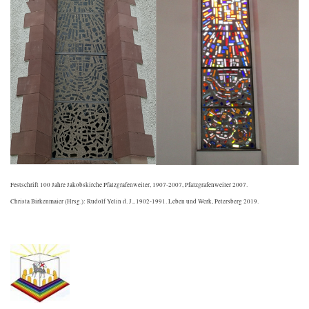
Festschrift 100 Jahre Jakobskirche Pfalzgrafenweiler, 1907-2007, Pfalzgrafenweiler 2007.
Christa Birkenmaier (Hrsg.): Rudolf Yelin d. J., 1902-1991. Leben und Werk, Petersberg 2019.