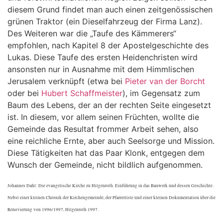
diesem Grund findet man auch einen zeitgenössischen
grünen Traktor (ein Dieselfahrzeug der Firma Lanz).
Des Weiteren war die „Taufe des Kämmerers“
empfohlen, nach Kapitel 8 der Apostelgeschichte des
Lukas. Diese Taufe des ersten Heidenchristen wird
ansonsten nur in Ausnahme mit dem Himmlischen
Jerusalem verknüpft (etwa bei
Pieter van der Borcht
oder bei
Hubert Schaffmeister
), im Gegensatz zum
Baum des Lebens, der an der rechten Seite eingesetzt
ist. In diesem, vor allem seinen Früchten, wollte die
Gemeinde das Resultat frommer Arbeit sehen, also
eine reichliche Ernte, aber auch Seelsorge und Mission.
Diese Tätigkeiten hat das Paar Klonk, entgegen dem
Wunsch der Gemeinde, nicht bildlich aufgenommen.
Johannes Dahl: Die evangelische Kirche zu Hilgenroth. Einführung in das Bauwerk und dessen Geschichte.
Nebst einer kleinen Chronik der Kirchengemeinde, der Pfarrerliste und einer kleinen Dokumentation über die
Renovierung von 1996/1997, Hilgenroth 1997.