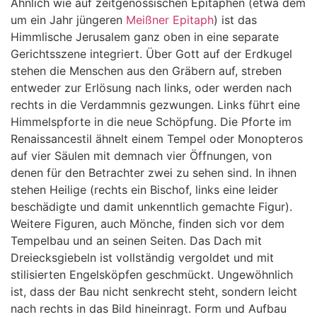
Ähnlich wie auf zeitgenössischen Epitaphen (etwa dem
um ein Jahr jüngeren
Meißner Epitaph
) ist das
Himmlische Jerusalem ganz oben in eine separate
Gerichtsszene integriert. Über Gott auf der Erdkugel
stehen die Menschen aus den Gräbern auf, streben
entweder zur Erlösung nach links, oder werden nach
rechts in die Verdammnis gezwungen. Links führt eine
Himmelspforte in die neue Schöpfung. Die Pforte im
Renaissancestil ähnelt einem Tempel oder Monopteros
auf vier Säulen mit demnach vier Öffnungen, von
denen für den Betrachter zwei zu sehen sind. In ihnen
stehen Heilige (rechts ein Bischof, links eine leider
beschädigte und damit unkenntlich gemachte Figur).
Weitere Figuren, auch Mönche, finden sich vor dem
Tempelbau und an seinen Seiten. Das Dach mit
Dreiecksgiebeln ist vollständig vergoldet und mit
stilisierten Engelsköpfen geschmückt. Ungewöhnlich
ist, dass der Bau nicht senkrecht steht, sondern leicht
nach rechts in das Bild hineinragt. Form und Aufbau