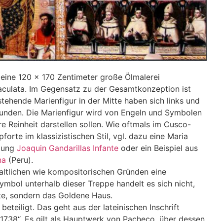
eine 120 x 170 Zentimeter große Ölmalerei
aculata. Im Gegensatz zu der Gesamtkonzeption ist
 stehende Marienfigur in der Mitte haben sich links und
efunden. Die Marienfigur wird von Engeln und Symbolen
re Reinheit darstellen sollen. Wie oftmals im Cusco-
forte im klassizistischen Stil, vgl. dazu eine Maria
mlung
Joaquin Gandarillas Infante
oder ein Beispiel aus
na
(Peru).
altlichen wie kompositorischen Gründen eine
mbol unterhalb dieser Treppe handelt es sich nicht,
te, sondern das Goldene Haus.
eteiligt. Das geht aus der lateinischen Inschrift
 1738“. Es gilt als Hauptwerk von Pacheco, über dessen