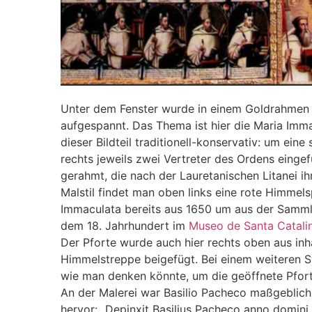
Unter dem Fenster wurde in einem Goldrahmen 
aufgespannt. Das Thema ist hier die Maria Imm
dieser Bildteil traditionell-konservativ: um eine
rechts jeweils zwei Vertreter des Ordens eing
gerahmt, die nach der Lauretanischen Litanei ih
Malstil findet man oben links eine rote Himmelsp
Immaculata bereits aus 1650 um aus der Sam
dem 18. Jahrhundert im
Museo de Santa Catali
Der Pforte wurde auch hier rechts oben aus inh
Himmelstreppe beigefügt. Bei einem weiteren Sy
wie man denken könnte, um die geöffnete Pfor
An der Malerei war Basilio Pacheco maßgeblich b
hervor: „Depinxit Basilius Pacheco anno domini