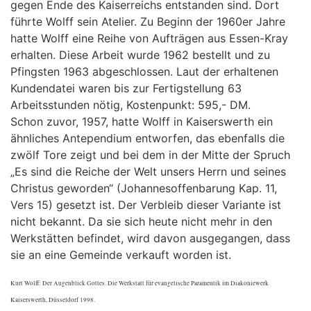
gegen Ende des Kaiserreichs entstanden sind. Dort
führte Wolff sein Atelier. Zu Beginn der 1960er Jahre
hatte Wolff eine Reihe von Aufträgen aus Essen-Kray
erhalten. Diese Arbeit wurde 1962 bestellt und zu
Pfingsten 1963 abgeschlossen. Laut der erhaltenen
Kundendatei waren bis zur Fertigstellung 63
Arbeitsstunden nötig, Kostenpunkt: 595,- DM.
Schon zuvor, 1957, hatte Wolff in Kaiserswerth ein
ähnliches Antependium entworfen, das ebenfalls die
zwölf Tore zeigt und bei dem in der Mitte der Spruch
„Es sind die Reiche der Welt unsers Herrn und seines
Christus geworden“ (Johannesoffenbarung Kap. 11,
Vers 15) gesetzt ist. Der Verbleib dieser Variante ist
nicht bekannt. Da sie sich heute nicht mehr in den
Werkstätten befindet, wird davon ausgegangen, dass
sie an eine Gemeinde verkauft worden ist.
Kurt Wolff: Der Augenblick Gottes. Die Werkstatt für evangelische Paramentik im Diakoniewerk
Kaiserswerth, Düsseldorf 1998.