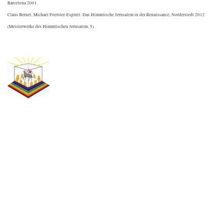
Barcelona 2001.
Claus Bernet, Michael Foerster-Espirel: Das Himmlische Jerusalem in der Renaissance, Norderstedt 2012
(Meisterwerke des Himmlischen Jerusalem, 5).