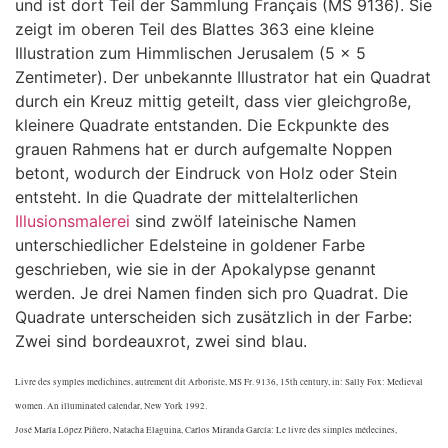
und ist dort Teil der Sammlung Français (MS 9136). Sie
zeigt im oberen Teil des Blattes 363 eine kleine
Illustration zum Himmlischen Jerusalem (5 x 5
Zentimeter). Der unbekannte Illustrator hat ein Quadrat
durch ein Kreuz mittig geteilt, dass vier gleichgroße,
kleinere Quadrate entstanden. Die Eckpunkte des
grauen Rahmens hat er durch aufgemalte Noppen
betont, wodurch der Eindruck von Holz oder Stein
entsteht. In die Quadrate der mittelalterlichen
Illusionsmalerei
sind zwölf lateinische Namen
unterschiedlicher Edelsteine in goldener Farbe
geschrieben, wie sie in der Apokalypse genannt
werden. Je drei Namen finden sich pro Quadrat. Die
Quadrate unterscheiden sich zusätzlich in der Farbe:
Zwei sind bordeauxrot, zwei sind blau.
Livre des symples medichines, autrement dit Arboriste, MS Fr. 9136, 15th century, in: Sally Fox: Medieval
women. An illuminated calendar, New York 1992.
José María López Piñero, Natacha Elaguina, Carlos Miranda García: Le livre des simples médecines,